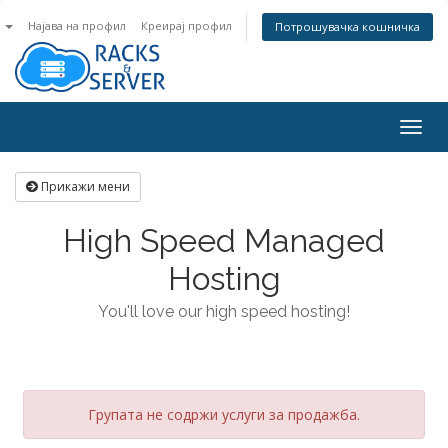
n
Најава на профил
Креирај профил
Потрошувачка кошничка
Togg
navig
Прикажи мени
High Speed Managed
Hosting
You'll love our high speed hosting!
Групата не содржи услуги за продажба.