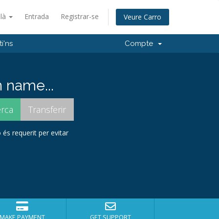
alà
Entrada
Registrar-se
Veure Carro
i'ns
Compte
 name...
 és requerit per evitar
MAKE PAYMENT
GET SUPPORT