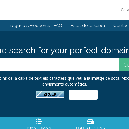
Cat
Preguntes Freqüents - FAQ
Estat de la xarxa
Contact
he search for your perfect domain
 dins de la caixa de text els caràcters que veu a la imatge de sota. Això
enviaments automàtics.
BUY A DOMAIN
ORDER HOSTING