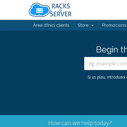
Àrea d'Inici clients
Store
Promocions
Begin t
Si us plau, introdueix
How can we help today?