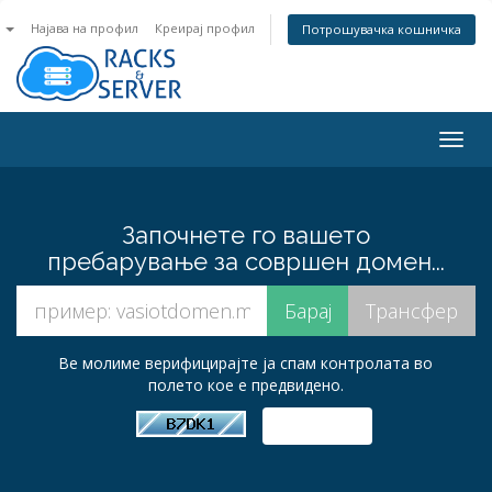
n
Најава на профил
Креирај профил
Потрошувачка кошничка
Togg
navig
Започнете го вашето
пребарување за совршен домен...
Ве молиме верифицирајте ја спам контролата во
полето кое е предвидено.