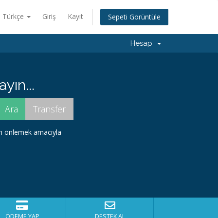
Türkçe
Giriş
Kayıt
Sepeti Görüntüle
Hesap
yın...
arı önlemek amacıyla
ÖDEME YAP
DESTEK AL